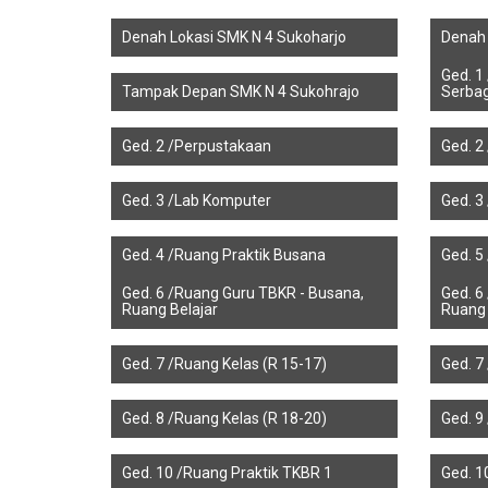
Denah Lokasi SMK N 4 Sukoharjo
Denah 
Ged. 1
Tampak Depan SMK N 4 Sukohrajo
Serba
Ged. 2 /Perpustakaan
Ged. 2
Ged. 3 /Lab Komputer
Ged. 3
Ged. 4 /Ruang Praktik Busana
Ged. 5
Ged. 6 /Ruang Guru TBKR - Busana,
Ged. 6
Ruang Belajar
Ruang 
Ged. 7 /Ruang Kelas (R 15-17)
Ged. 7
Ged. 8 /Ruang Kelas (R 18-20)
Ged. 9
Ged. 10 /Ruang Praktik TKBR 1
Ged. 1