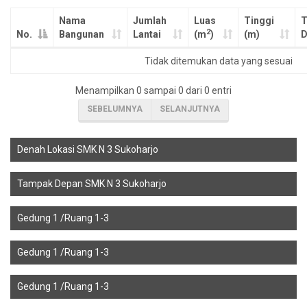
Nama
Jumlah
Luas
Tinggi
T
2
No.
Bangunan
Lantai
(m
)
(m)
D
Tidak ditemukan data yang sesuai
Menampilkan 0 sampai 0 dari 0 entri
SEBELUMNYA
SELANJUTNYA
Denah Lokasi SMK N 3 Sukoharjo
Tampak Depan SMK N 3 Sukoharjo
Gedung 1 /Ruang 1-3
Gedung 1 /Ruang 1-3
Gedung 1 /Ruang 1-3